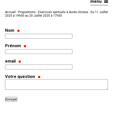
menu
Aller
Outils
au
personnels
contenu.
|
Accueil
›
Propositions
›
Exercices spirituels à durée choisie
›
Du 11 Juillet
Aller
à
2025 à 19h00 au 20 Juillet 2025 à 17h00
la
navigation
Nom
Prénom
email
Votre question