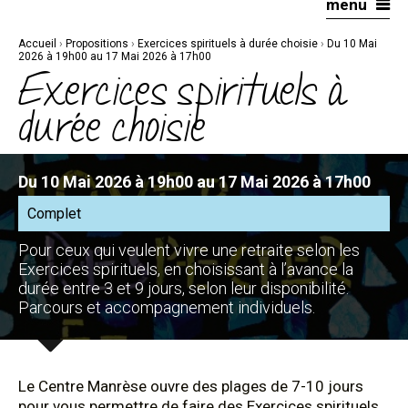
menu
Aller
Outils
au
personnels
contenu.
|
Accueil
›
Propositions
›
Exercices spirituels à durée choisie
›
Du 10 Mai
Aller
à
2026 à 19h00 au 17 Mai 2026 à 17h00
la
Exercices spirituels à
navigation
durée choisie
Du 10 Mai 2026 à 19h00 au 17 Mai 2026 à 17h00
Complet
Pour ceux qui veulent vivre une retraite selon les
Exercices spirituels, en choisissant à l’avance la
durée entre 3 et 9 jours, selon leur disponibilité.
Parcours et accompagnement individuels.
Le Centre Manrèse ouvre des plages de 7-10 jours
pour vous permettre de faire des Exercices spirituels