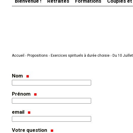
Bienvenue !
Retraites
Formations
Couples et
Aller
Outils
au
personnels
contenu.
|
Aller
à
la
navigation
Accueil
›
Propositions
›
Exercices spirituels à durée choisie
›
Du 10 Juille
Nom
Prénom
email
Votre question