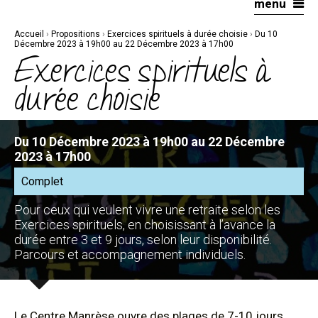
menu
Aller
Outils
au
personnels
contenu.
|
Accueil
›
Propositions
›
Exercices spirituels à durée choisie
›
Du 10
Aller
à
Décembre 2023 à 19h00 au 22 Décembre 2023 à 17h00
la
Exercices spirituels à
navigation
durée choisie
Du 10 Décembre 2023 à 19h00 au 22 Décembre
2023 à 17h00
Complet
Pour ceux qui veulent vivre une retraite selon les
Exercices spirituels, en choisissant à l’avance la
durée entre 3 et 9 jours, selon leur disponibilité.
Parcours et accompagnement individuels.
Le Centre Manrèse ouvre des plages de 7-10 jours