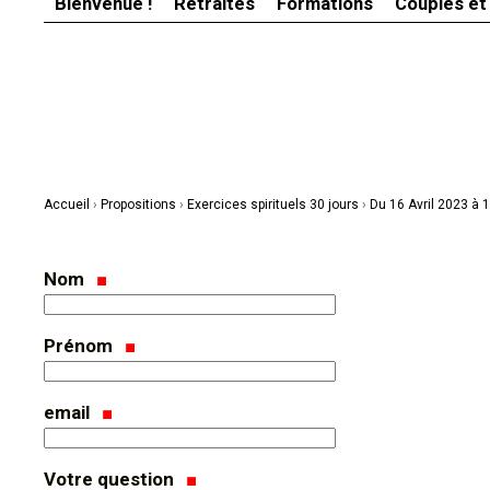
Bienvenue !
Retraites
Formations
Couples et
Aller
Outils
au
personnels
contenu.
|
Aller
à
la
navigation
Accueil
›
Propositions
›
Exercices spirituels 30 jours
›
Du 16 Avril 2023 à
Nom
Prénom
email
Votre question