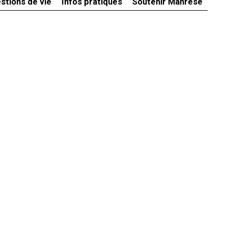
stions de vie
Infos pratiques
Soutenir Manrèse