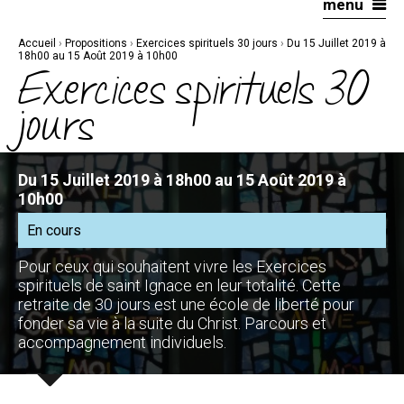
menu
Aller
Outils
au
personnels
contenu.
|
Accueil
›
Propositions
›
Exercices spirituels 30 jours
›
Du 15 Juillet 2019 à
Aller
à
18h00 au 15 Août 2019 à 10h00
la
Exercices spirituels 30
navigation
jours
Du 15 Juillet 2019 à 18h00 au 15 Août 2019 à
10h00
En cours
Pour ceux qui souhaitent vivre les Exercices
spirituels de saint Ignace en leur totalité. Cette
retraite de 30 jours est une école de liberté pour
fonder sa vie à la suite du Christ. Parcours et
accompagnement individuels.