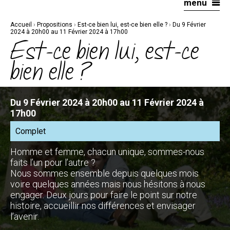
menu
Aller
Outils
au
personnels
contenu.
|
Accueil
›
Propositions
›
Est-ce bien lui, est-ce bien elle ?
›
Du 9 Février
Aller
à
2024 à 20h00 au 11 Février 2024 à 17h00
la
Est-ce bien lui, est-ce
navigation
bien elle ?
Du 9 Février 2024 à 20h00 au 11 Février 2024 à
17h00
Complet
Homme et femme, chacun unique, sommes-nous
faits l’un pour l’autre ?
Nous sommes ensemble depuis quelques mois
voire quelques années mais nous hésitons à nous
engager. Deux jours pour faire le point sur notre
histoire, accueillir nos différences et envisager
l’avenir.