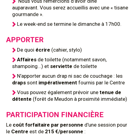
Nous vous remercions d'avoir dîné
auparavant. Vous serez accueillis avec une « tisane
gourmande ».
Le week-end se termine le dimanche à 17h00.
APPORTER
De quoi
écrire
(cahier, stylo)
Affaires
de toilette (notamment savon,
shampoing...) et
serviette
de toilette
N’apporter aucun drap ni sac de couchage : les
draps
sont
impérativement
fournis par le Centre
Vous pouvez également prévoir une
tenue de
détente
(forêt de Meudon à proximité immédiate)
PARTICIPATION FINANCIÈRE
Le
coût
forfaitaire par personne
d'une session pour
le
Centre
est de
215 €/personne
: