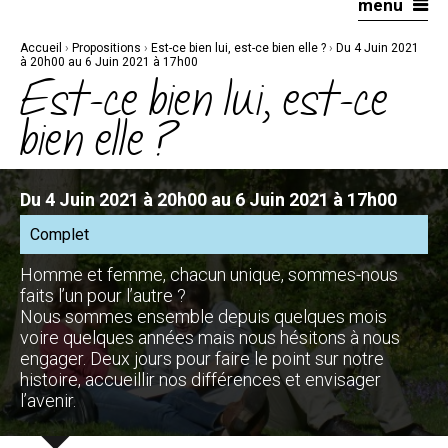
menu
Aller
Outils
au
personnels
contenu.
|
Accueil
›
Propositions
›
Est-ce bien lui, est-ce bien elle ?
›
Du 4 Juin 2021
Aller
à
à 20h00 au 6 Juin 2021 à 17h00
la
Est-ce bien lui, est-ce
navigation
bien elle ?
Du 4 Juin 2021 à 20h00 au 6 Juin 2021 à 17h00
Complet
Homme et femme, chacun unique, sommes-nous
faits l’un pour l’autre ?
Nous sommes ensemble depuis quelques mois
voire quelques années mais nous hésitons à nous
engager. Deux jours pour faire le point sur notre
histoire, accueillir nos différences et envisager
l’avenir.