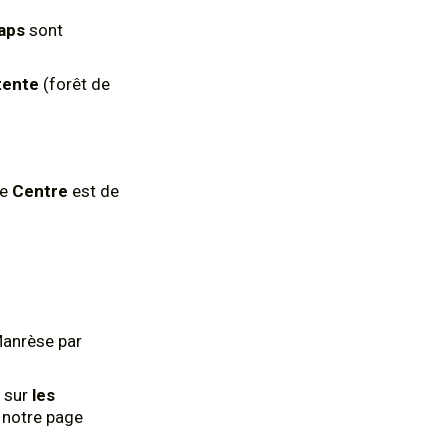
aps
sont
tente
(forêt de
le
Centre
est de
Manrèse par
 sur
les
z notre page