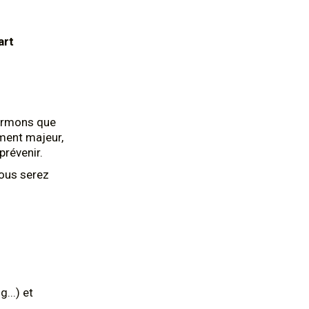
art
ormons que
ement majeur,
prévenir.
ous serez
...) et