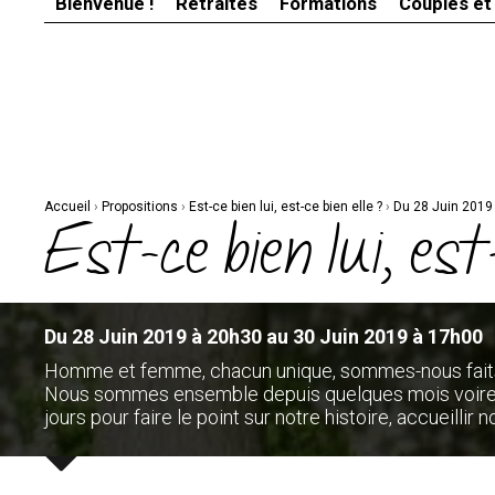
Bienvenue !
Retraites
Formations
Couples et
Aller
Outils
au
personnels
contenu.
|
Aller
à
la
navigation
Accueil
›
Propositions
›
Est-ce bien lui, est-ce bien elle ?
›
Du 28 Juin 2019
Est-ce bien lui, est-
Du 28 Juin 2019 à 20h30 au 30 Juin 2019 à 17h00
Homme et femme, chacun unique, sommes-nous faits l
Nous sommes ensemble depuis quelques mois voire 
jours pour faire le point sur notre histoire, accueillir 