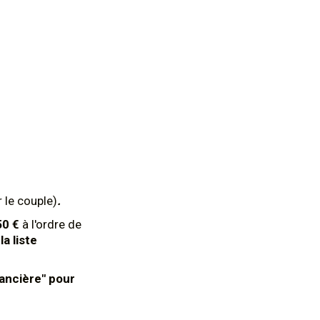
 le couple)
.
50 €
à l'ordre de
la liste
nancière" pour