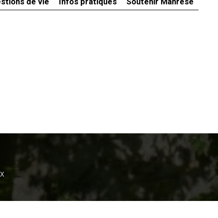
stions de vie
Infos pratiques
Soutenir Manrèse
ux