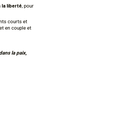
à
la liberté
, pour
ts courts et
et en couple et
dans la p
aix,