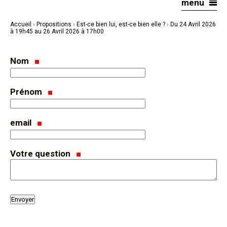
menu
Aller
Outils
au
personnels
contenu.
|
Accueil
›
Propositions
›
Est-ce bien lui, est-ce bien elle ?
›
Du 24 Avril 2026
Aller
à
à 19h45 au 26 Avril 2026 à 17h00
la
navigation
Nom
Prénom
email
Votre question