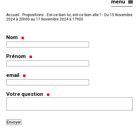
menu
Aller
Outils
au
personnels
contenu.
|
Accueil
›
Propositions
›
Est-ce bien lui, est-ce bien elle ?
›
Du 15 Novembre
Aller
à
2024 à 20h00 au 17 Novembre 2024 à 17h00
la
navigation
Nom
Prénom
email
Votre question