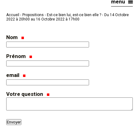
menu
Aller
Outils
au
personnels
contenu.
|
Accueil
›
Propositions
›
Est-ce bien lui, est-ce bien elle ?
›
Du 14 Octobre
Aller
à
2022 à 20h00 au 16 Octobre 2022 à 17h00
la
navigation
Nom
Prénom
email
Votre question