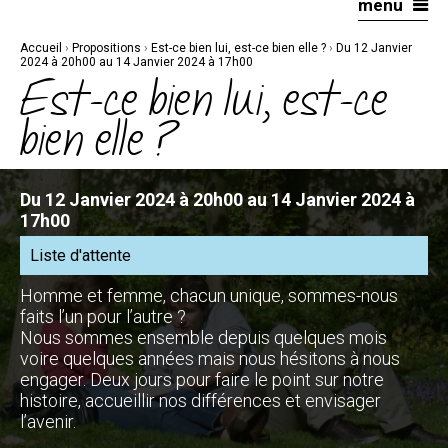
menu
Aller
Outils
au
personnels
contenu.
|
Accueil
›
Propositions
›
Est-ce bien lui, est-ce bien elle ?
›
Du 12 Janvier
Aller
à
2024 à 20h00 au 14 Janvier 2024 à 17h00
la
Est-ce bien lui, est-ce
navigation
bien elle ?
Du 12 Janvier 2024 à 20h00 au 14 Janvier 2024 à
17h00
Liste d'attente
Homme et femme, chacun unique, sommes-nous
faits l’un pour l’autre ?
Nous sommes ensemble depuis quelques mois
voire quelques années mais nous hésitons à nous
engager. Deux jours pour faire le point sur notre
histoire, accueillir nos différences et envisager
l’avenir.