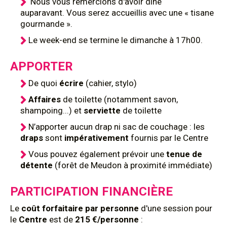
Nous vous remercions d'avoir dîné
auparavant. Vous serez accueillis avec une « tisane
gourmande ».
Le week-end se termine le dimanche à 17h00.
APPORTER
De quoi
écrire
(cahier, stylo)
Affaires
de toilette (notamment savon,
shampoing...) et
serviette
de toilette
N’apporter aucun drap ni sac de couchage : les
draps
sont
impérativement
fournis par le Centre
Vous pouvez également prévoir une
tenue de
détente
(forêt de Meudon à proximité immédiate)
PARTICIPATION FINANCIÈRE
Le
coût
forfaitaire par personne
d'une session pour
le
Centre
est de
215 €/personne
: