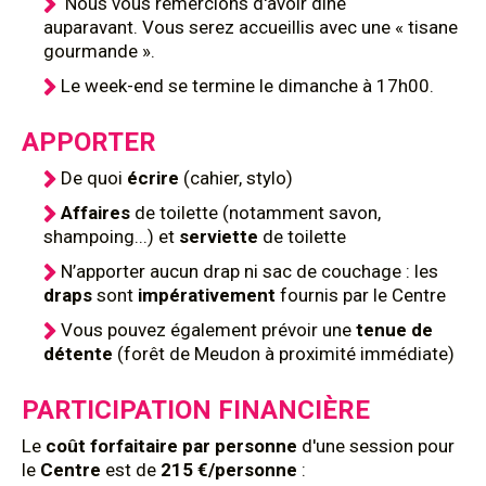
Nous vous remercions d'avoir dîné
auparavant. Vous serez accueillis avec une « tisane
gourmande ».
Le week-end se termine le dimanche à 17h00.
APPORTER
De quoi
écrire
(cahier, stylo)
Affaires
de toilette (notamment savon,
shampoing...) et
serviette
de toilette
N’apporter aucun drap ni sac de couchage : les
draps
sont
impérativement
fournis par le Centre
Vous pouvez également prévoir une
tenue de
détente
(forêt de Meudon à proximité immédiate)
PARTICIPATION FINANCIÈRE
Le
coût
forfaitaire par personne
d'une session pour
le
Centre
est de
215 €/personne
: