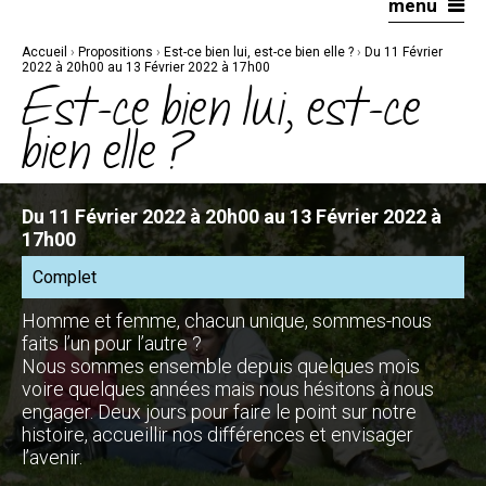
menu
Aller
Outils
au
personnels
contenu.
|
Accueil
›
Propositions
›
Est-ce bien lui, est-ce bien elle ?
›
Du 11 Février
Aller
à
2022 à 20h00 au 13 Février 2022 à 17h00
la
Est-ce bien lui, est-ce
navigation
bien elle ?
Du 11 Février 2022 à 20h00 au 13 Février 2022 à
17h00
Complet
Homme et femme, chacun unique, sommes-nous
faits l’un pour l’autre ?
Nous sommes ensemble depuis quelques mois
voire quelques années mais nous hésitons à nous
engager. Deux jours pour faire le point sur notre
histoire, accueillir nos différences et envisager
l’avenir.