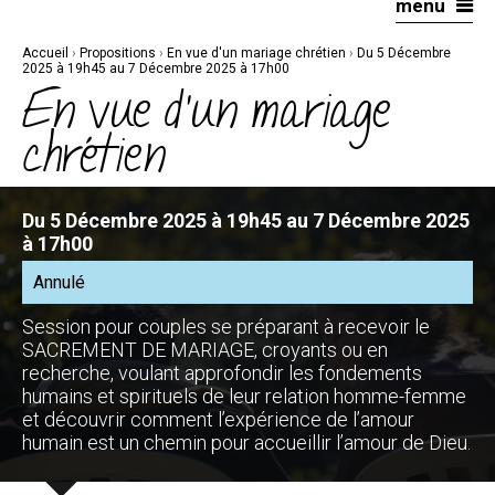
menu
Aller
Outils
au
personnels
contenu.
|
Accueil
›
Propositions
›
En vue d'un mariage chrétien
›
Du 5 Décembre
Aller
à
2025 à 19h45 au 7 Décembre 2025 à 17h00
la
En vue d'un mariage
navigation
chrétien
Du 5 Décembre 2025 à 19h45 au 7 Décembre 2025
à 17h00
Annulé
Session pour couples se préparant à recevoir le
SACREMENT DE MARIAGE, croyants ou en
recherche, voulant approfondir les fondements
humains et spirituels de leur relation homme-femme
et découvrir comment l’expérience de l’amour
humain est un chemin pour accueillir l’amour de Dieu.