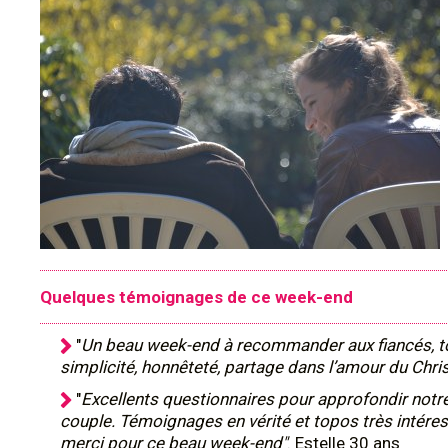
Quelques témoignages de ce week-end
"
Un beau week-end à recommander aux fiancés, t
simplicité, honnêteté, partage dans l’amour du Chris
"
Excellents questionnaires pour approfondir notr
couple. Témoignages en vérité et topos très intére
merci pour ce beau week-end"
. Estelle 30 ans