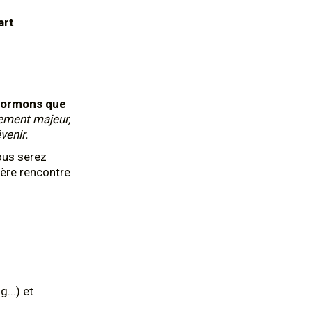
art
formons que
ement majeur,
venir.
ous serez
ière rencontre
...) et