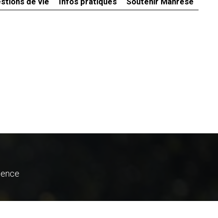
stions de vie
Infos pratiques
Soutenir Manrèse
ience