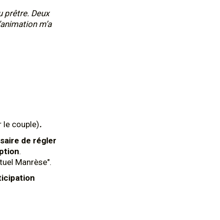
u prêtre. Deux
’animation m’a
 le couple)
.
saire de régler
ption
.
ituel Manrèse".
ticipation