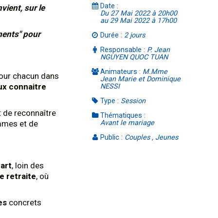
Date :
vient, sur le
Du 27 Mai 2022 à 20h00
au 29 Mai 2022 à 17h00
ments" pour
Durée :
2 jours
Responsable :
P. Jean
NGUYEN QUOC TUAN
Animateurs :
M.Mme
 pour chacun dans
Jean Marie et Dominique
x connaitre
NESSI
Type :
Session
et de reconnaître
Thématiques :
mmes et de
Avant le mariage
Public :
Couples , Jeunes
cart
, loin des
e retraite
, où
es
concrets