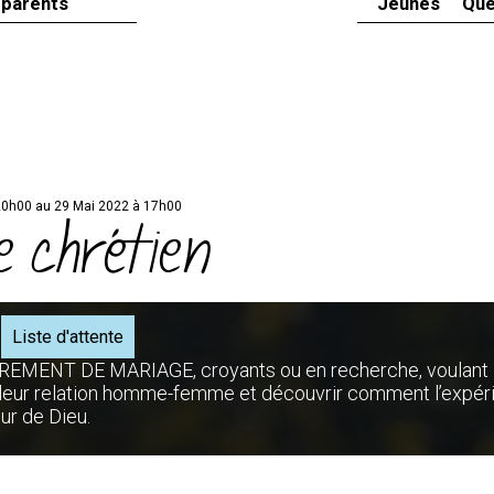
 parents
Jeunes
Que
20h00 au 29 Mai 2022 à 17h00
 chrétien
Liste d'attente
ACREMENT DE MARIAGE, croyants ou en recherche, voulant
e leur relation homme-femme et découvrir comment l’expér
ur de Dieu.