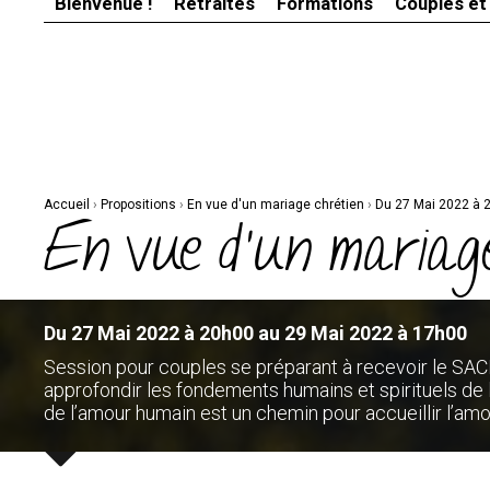
Bienvenue !
Retraites
Formations
Couples et
Aller
Outils
au
personnels
contenu.
|
Aller
à
la
navigation
Accueil
›
Propositions
›
En vue d'un mariage chrétien
›
Du 27 Mai 2022 à 
En vue d'un mariage
Du 27 Mai 2022 à 20h00 au 29 Mai 2022 à 17h00
Session pour couples se préparant à recevoir le S
approfondir les fondements humains et spirituels d
de l’amour humain est un chemin pour accueillir l’amo