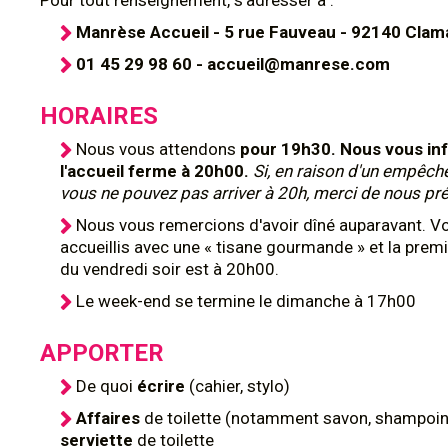
Pour tout renseignement, s'adresser à :
Manrèse Accueil - 5 rue Fauveau - 92140 Clam
01 45 29 98 60 - accueil@manrese.com
HORAIRES
Nous vous attendons
pour 19h30. Nous vous in
l'accueil ferme à 20h00.
Si, en raison d'un empêch
vous ne pouvez pas arriver à 20h, merci de nous pré
Nous vous remercions d'avoir dîné auparavant. V
accueillis avec une « tisane gourmande » et la prem
du vendredi soir est à 20h00.
Le week-end se termine le dimanche à 17h00
APPORTER
De quoi
écrire
(cahier, stylo)
Affaires
de toilette (notamment savon, shampoing
serviette
de toilette