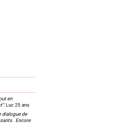
out en
t".
Luc 25 ans
e dialogue de
ssants. Encore