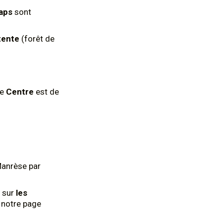
aps
sont
tente
(forêt de
le
Centre
est de
Manrèse par
 sur
les
z notre page