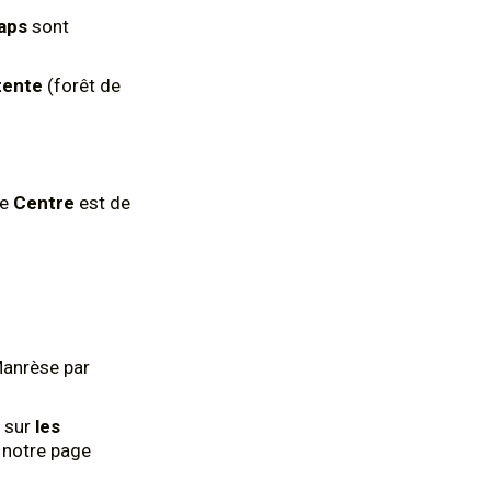
aps
sont
tente
(forêt de
le
Centre
est de
Manrèse par
 sur
les
z notre page