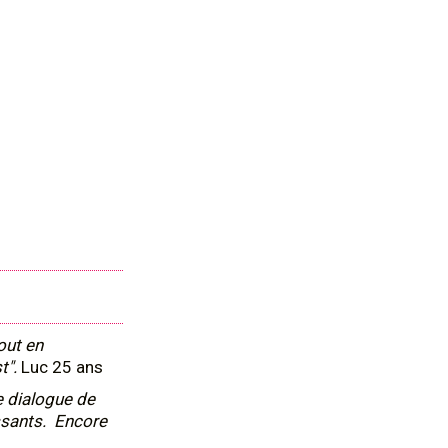
out en
t".
Luc 25 ans
e dialogue de
ssants. Encore