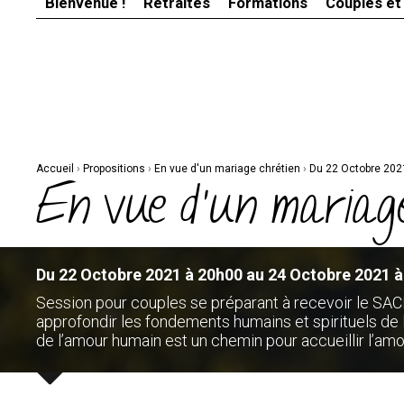
Bienvenue !
Retraites
Formations
Couples et
Aller
Outils
au
personnels
contenu.
|
Aller
à
la
navigation
Accueil
›
Propositions
›
En vue d'un mariage chrétien
›
Du 22 Octobre 202
En vue d'un mariage
Du 22 Octobre 2021 à 20h00 au 24 Octobre 2021 
Session pour couples se préparant à recevoir le S
approfondir les fondements humains et spirituels d
de l’amour humain est un chemin pour accueillir l’amo