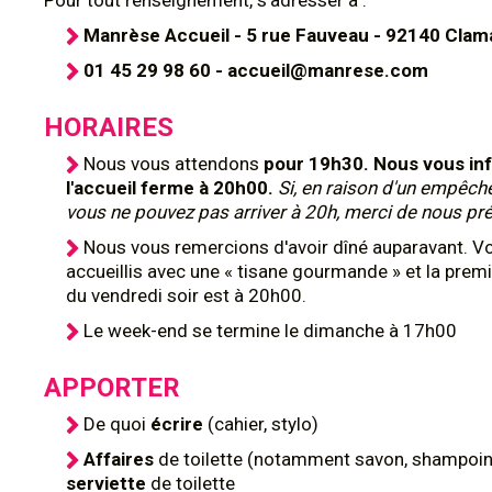
Pour tout renseignement, s'adresser à :
Manrèse Accueil - 5 rue Fauveau - 92140 Clam
01 45 29 98 60 - accueil@manrese.com
HORAIRES
Nous vous attendons
pour 19h30. Nous vous in
l'accueil ferme à 20h00.
Si, en raison d'un empêch
vous ne pouvez pas arriver à 20h, merci de nous pré
Nous vous remercions d'avoir dîné auparavant. V
accueillis avec une « tisane gourmande » et la prem
du vendredi soir est à 20h00.
Le week-end se termine le dimanche à 17h00
APPORTER
De quoi
écrire
(cahier, stylo)
Affaires
de toilette (notamment savon, shampoing
serviette
de toilette