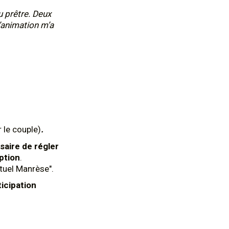
u prêtre. Deux
’animation m’a
 le couple)
.
saire de régler
ption
.
ituel Manrèse".
ticipation