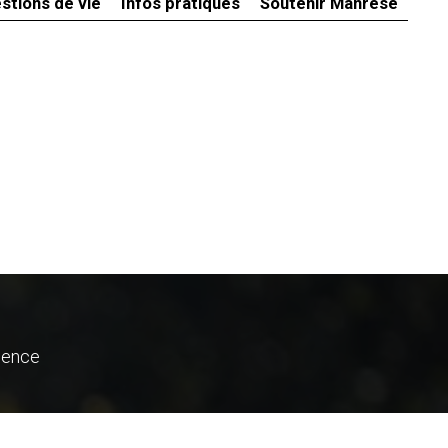
stions de vie
Infos pratiques
Soutenir Manrèse
ience