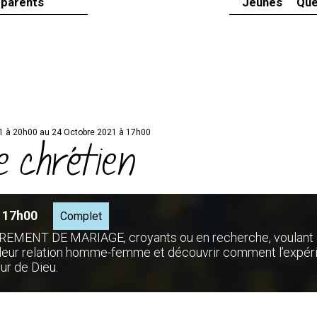
 parents
Jeunes
Que
1 à 20h00 au 24 Octobre 2021 à 17h00
 chrétien
à 17h00
Complet
ACREMENT DE MARIAGE, croyants ou en recherche, voulant
e leur relation homme-femme et découvrir comment l’expér
ur de Dieu.