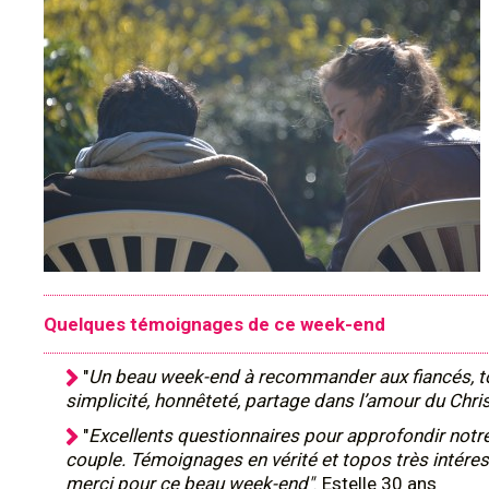
Quelques témoignages de ce week-end
"
Un beau week-end à recommander aux fiancés, t
simplicité, honnêteté, partage dans l’amour du Chris
"
Excellents questionnaires pour approfondir notr
couple. Témoignages en vérité et topos très intére
merci pour ce beau week-end"
. Estelle 30 ans