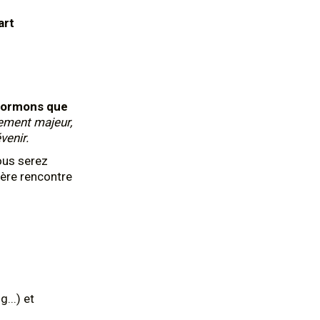
art
formons que
ement majeur,
venir.
ous serez
ière rencontre
...) et