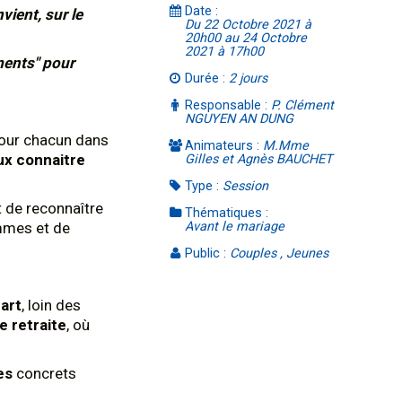
Date :
vient, sur le
Du 22 Octobre 2021 à
20h00 au 24 Octobre
2021 à 17h00
ments" pour
Durée :
2 jours
Responsable :
P. Clément
NGUYEN AN DUNG
 pour chacun dans
Animateurs :
M.Mme
x connaitre
Gilles et Agnès BAUCHET
Type :
Session
et de reconnaître
Thématiques :
mmes et de
Avant le mariage
Public :
Couples , Jeunes
cart
, loin des
e retraite
, où
es
concrets