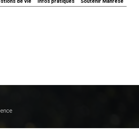
stions de vie
Infos pratiques
Soutenir Manrèse
ience