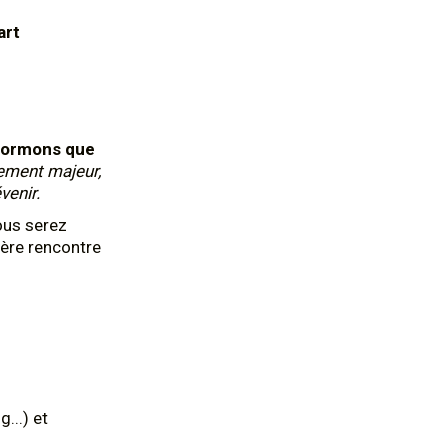
art
formons que
ement majeur,
venir.
ous serez
ière rencontre
...) et