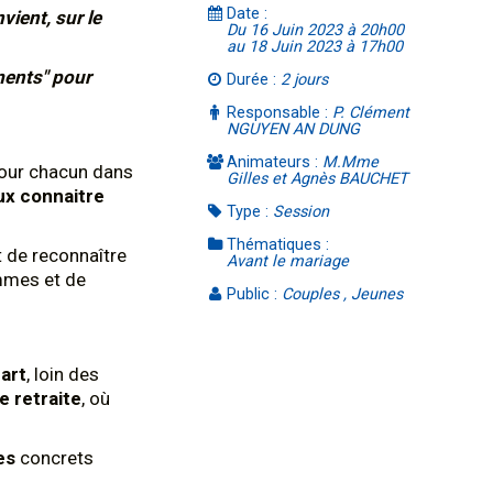
Date :
vient, sur le
Du 16 Juin 2023 à 20h00
au 18 Juin 2023 à 17h00
ments" pour
Durée :
2 jours
Responsable :
P. Clément
NGUYEN AN DUNG
Animateurs :
M.Mme
 pour chacun dans
Gilles et Agnès BAUCHET
x connaitre
Type :
Session
Thématiques :
et de reconnaître
Avant le mariage
mmes et de
Public :
Couples , Jeunes
cart
, loin des
e retraite
, où
es
concrets