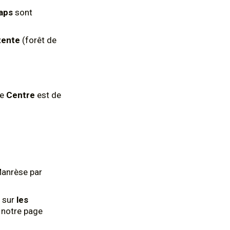
aps
sont
tente
(forêt de
le
Centre
est de
Manrèse par
 sur
les
z notre page