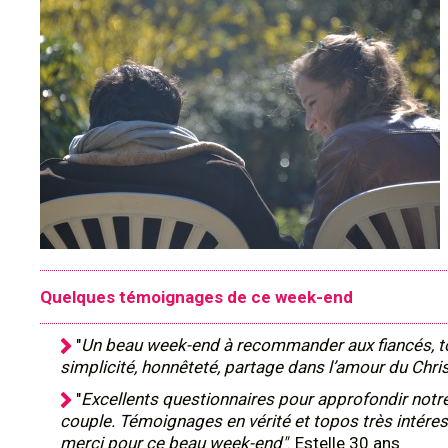
Quelques témoignages de ce week-end
"
Un beau week-end à recommander aux fiancés, t
simplicité, honnêteté, partage dans l’amour du Chris
"
Excellents questionnaires pour approfondir notr
couple. Témoignages en vérité et topos très intére
merci pour ce beau week-end"
. Estelle 30 ans