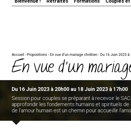
Bienvenue !
Retraites
Formations
Couples et
Aller
Outils
au
personnels
contenu.
|
Aller
à
la
navigation
Accueil
›
Propositions
›
En vue d'un mariage chrétien
›
Du 16 Juin 2023 à
En vue d'un mariage
Du 16 Juin 2023 à 20h00 au 18 Juin 2023 à 17h00
Session pour couples se préparant à recevoir le S
approfondir les fondements humains et spirituels d
de l’amour humain est un chemin pour accueillir l’amo