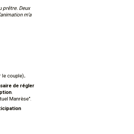
u prêtre. Deux
’animation m’a
 le couple)
.
saire de régler
ption
.
ituel Manrèse".
ticipation