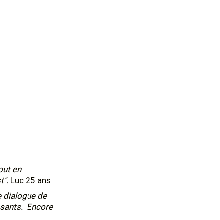
out en
t".
Luc 25 ans
e dialogue de
ssants. Encore