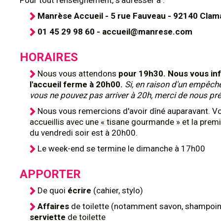
Pour tout renseignement, s'adresser à :
Manrèse Accueil - 5 rue Fauveau - 92140 Clam
01 45 29 98 60 - accueil@manrese.com
HORAIRES
Nous vous attendons
pour 19h30. Nous vous in
l'accueil ferme à 20h00.
Si, en raison d'un empêch
vous ne pouvez pas arriver à 20h, merci de nous pré
Nous vous remercions d'avoir dîné auparavant. V
accueillis avec une « tisane gourmande » et la prem
du vendredi soir est à 20h00.
Le week-end se termine le dimanche à 17h00
APPORTER
De quoi
écrire
(cahier, stylo)
Affaires
de toilette (notamment savon, shampoing
serviette
de toilette