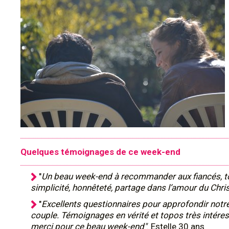
Quelques témoignages de ce week-end
"
Un beau week-end à recommander aux fiancés, t
simplicité, honnêteté, partage dans l’amour du Chris
"
Excellents questionnaires pour approfondir notr
couple. Témoignages en vérité et topos très intére
merci pour ce beau week-end"
. Estelle 30 ans