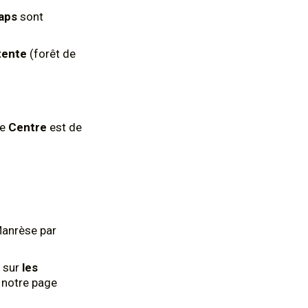
aps
sont
tente
(forêt de
le
Centre
est de
Manrèse par
 sur
les
z notre page