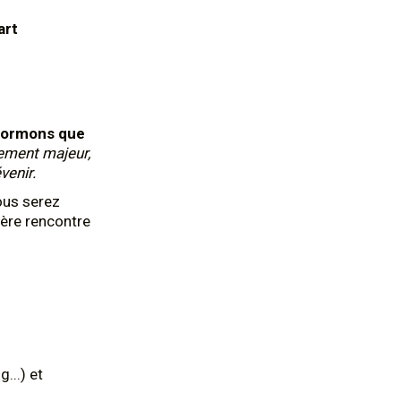
art
formons que
ement majeur,
venir.
ous serez
ière rencontre
...) et