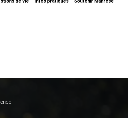
stions de vie
Infos pratiques
Soutenir Manrèse
ience