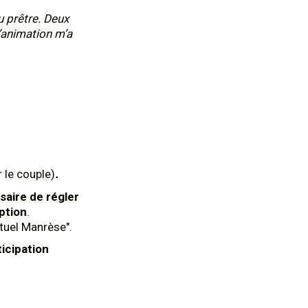
u prêtre. Deux
’animation m’a
 le couple)
.
saire de régler
ption
.
ituel Manrèse".
ticipation