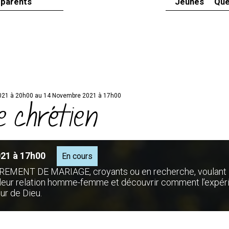
 parents
Jeunes
Que
021 à 20h00 au 14 Novembre 2021 à 17h00
 chrétien
21 à 17h00
En cours
ACREMENT DE MARIAGE, croyants ou en recherche, voulant
e leur relation homme-femme et découvrir comment l’expér
ur de Dieu.