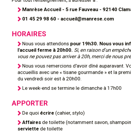
Pour tout renseignement, s'adresser à :
Manrèse Accueil - 5 rue Fauveau - 92140 Clam
01 45 29 98 60 - accueil@manrese.com
HORAIRES
Nous vous attendons
pour 19h30. Nous vous in
l'accueil ferme à 20h00.
Si, en raison d'un empêch
vous ne pouvez pas arriver à 20h, merci de nous pré
Nous vous remercions d'avoir dîné auparavant. V
accueillis avec une « tisane gourmande » et la prem
du vendredi soir est à 20h00.
Le week-end se termine le dimanche à 17h00
APPORTER
De quoi
écrire
(cahier, stylo)
Affaires
de toilette (notamment savon, shampoing
serviette
de toilette