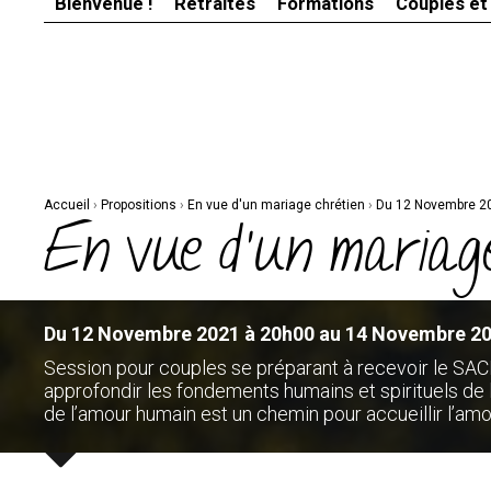
Bienvenue !
Retraites
Formations
Couples et
Aller
Outils
au
personnels
contenu.
|
Aller
à
la
navigation
Accueil
›
Propositions
›
En vue d'un mariage chrétien
›
Du 12 Novembre 2
En vue d'un mariage
Du 12 Novembre 2021 à 20h00 au 14 Novembre 20
Session pour couples se préparant à recevoir le S
approfondir les fondements humains et spirituels d
de l’amour humain est un chemin pour accueillir l’amo