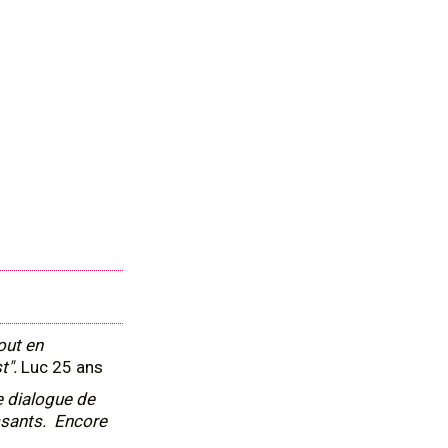
out en
t".
Luc 25 ans
e dialogue de
ssants. Encore