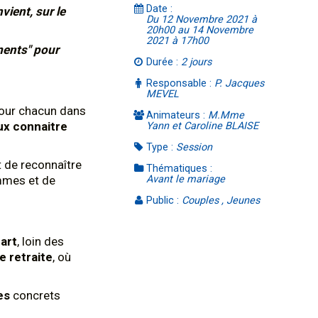
Date :
vient, sur le
Du 12 Novembre 2021 à
20h00 au 14 Novembre
2021 à 17h00
ments" pour
Durée :
2 jours
Responsable :
P. Jacques
MEVEL
 pour chacun dans
Animateurs :
M.Mme
x connaitre
Yann et Caroline BLAISE
Type :
Session
et de reconnaître
Thématiques :
mmes et de
Avant le mariage
Public :
Couples , Jeunes
cart
, loin des
e retraite
, où
es
concrets