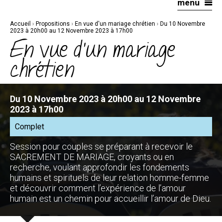
menu
Aller
Outils
au
personnels
contenu.
|
Accueil
›
Propositions
›
En vue d'un mariage chrétien
›
Du 10 Novembre
Aller
à
2023 à 20h00 au 12 Novembre 2023 à 17h00
la
En vue d'un mariage
navigation
chrétien
Du 10 Novembre 2023 à 20h00 au 12 Novembre
2023 à 17h00
Complet
Session pour couples se préparant à recevoir le
SACREMENT DE MARIAGE, croyants ou en
recherche, voulant approfondir les fondements
humains et spirituels de leur relation homme-femme
et découvrir comment l’expérience de l’amour
humain est un chemin pour accueillir l’amour de Dieu.