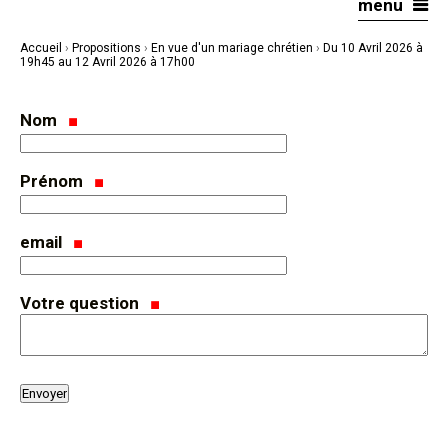
menu
Aller
Outils
au
personnels
contenu.
|
Accueil
›
Propositions
›
En vue d'un mariage chrétien
›
Du 10 Avril 2026 à
Aller
à
19h45 au 12 Avril 2026 à 17h00
la
navigation
Nom
Prénom
email
Votre question