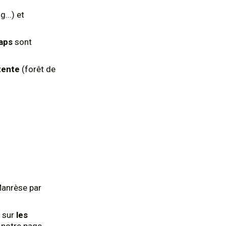
...) et
aps
sont
tente
(forêt de
Manrèse par
 sur
les