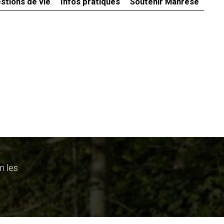
stions de vie
Infos pratiques
Soutenir Manrèse
n les