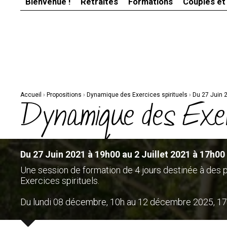
Bienvenue !
Retraites
Formations
Couples et
Aller
Outils
au
personnels
contenu.
|
Aller
à
la
navigation
Accueil
›
Propositions
›
Dynamique des Exercices spirituels
›
Du 27 Juin 
Dynamique des Exer
Du 27 Juin 2021 à 19h00 au 2 Juillet 2021 à 17h00
Une session de formation de 4 jours destinée à des
Exercices spirituels.
Du lundi 08 décembre, 10h au 12 décembre 2025, 1