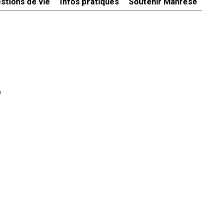
stions de vie
Infos pratiques
Soutenir Manrèse
0