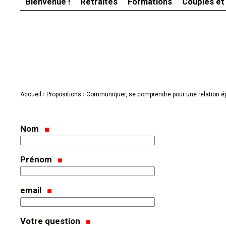
Bienvenue !
Retraites
Formations
Couples et
Aller
Outils
au
personnels
contenu.
|
Aller
à
la
navigation
Accueil
›
Propositions
›
Communiquer, se comprendre pour une relation é
Nom
Prénom
email
Votre question