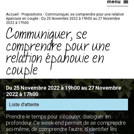
menu
Aller
Outils
au
personnels
contenu.
|
Accueil
›
Propositions
›
Communiquer, se comprendre pour une relation
Aller
à
épanouie en couple
›
Du 25 Novembre 2022 à 19h00 au 27 Novembre
la
2022 à 17h00
navigation
Communiquer, se
comprendre pour une
relation épanouie en
couple
Du 25 Novembre 2022 à 19h00 au 27 Novembre
2022 à 17h00
Liste d'attente
Prendre le temps pour s’écouter, dialoguer en
profondeur. Ce week-end permet de se comprendre
soi-même, de comprendre l’autre, d’identifier les