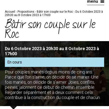
menu
Aller
Outils
au
personnels
contenu.
|
Accueil
›
Propositions
›
Bâtir son couple sur le Roc
›
Du 6 Octobre 2023 à
Aller
à
20h30 au 8 Octobre 2023 à 17h00
la
Bâtir son couple sur le
navigation
Roc
Du 6 Octobre 2023 à 20h30 au 8 Octobre 2023 à
17h00
En cours
Pour couples mariés depuis moins de cinq ans.
Parce que l'on s'aime, on décide de se marier. Une
fois mariés, on décide de s'aimer. Joies, conflits,
peines, jalonnent ce début de chemin ensemble.
Regarder séparément et à deux comment cela
contribue à la construction du couple et de chacun.