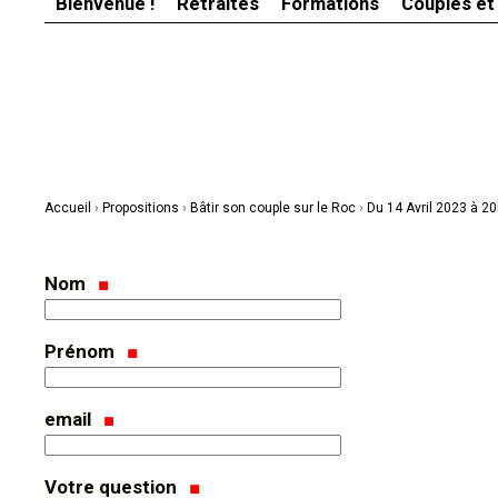
Bienvenue !
Retraites
Formations
Couples et
Aller
Outils
au
personnels
contenu.
|
Aller
à
la
navigation
Accueil
›
Propositions
›
Bâtir son couple sur le Roc
›
Du 14 Avril 2023 à 2
Nom
Prénom
email
Votre question