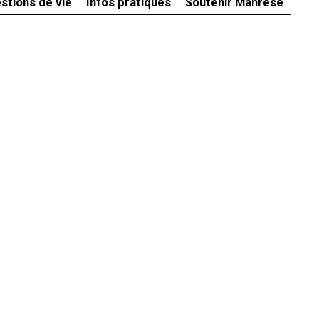
stions de vie
Infos pratiques
Soutenir Manrèse