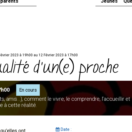
 parents
Jeunes
Que
Février 2023 à 19h00 au 12 Février 2023 à 17h00
ualité d'un(e) proche
7h00
En cours
s, amis…), comment le vivre, le comprendre, l’accueillir et
 à cette réalité.
Date :
qu’elles ont