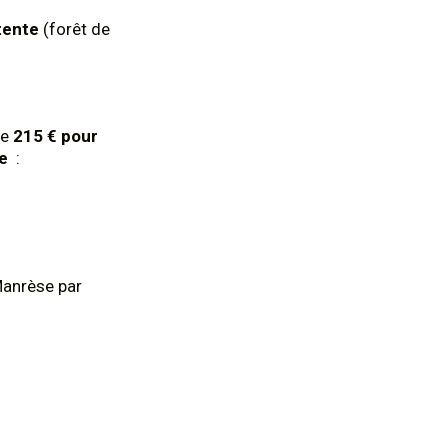
tente
(forêt de
de
215 € pour
le
:
Manrèse par