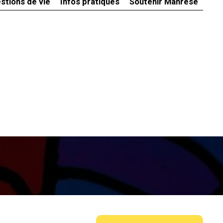
stions de vie
Infos pratiques
Soutenir Manrèse