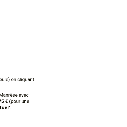
eule) en cliquant
e Manrèse avec
75 €
(pour une
tuel
".