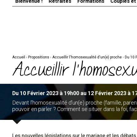
Bienvenue !
Retraites
Formations
Couples et
Aller
Outils
au
personnels
contenu.
|
Aller
à
la
navigation
Accueil
›
Propositions
›
Accueillir l'homosexualité d'un(e) proche
›
Du 10 
Accueillir l'homosex
Du 10 Février 2023 à 19h00 au 12 Février 2023 à 1
Devant l’homosexualité d’un(e) proche (famille, parent
pouvoir en parler ? Comment se situer dans la foi, face
Les nouvelles législations sur le mariage et les débats 