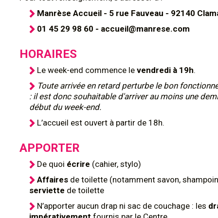
Manrèse Accueil - 5 rue Fauveau - 92140 Clam
01 45 29 98 60 - accueil@manrese.com
HORAIRES
Le week-end commence le
vendredi à 19h
.
Toute arrivée en retard perturbe le bon fonction
: il est donc souhaitable d'arriver au moins une dem
début du week-end.
L’accueil est ouvert à partir de 18h.
APPORTER
De quoi
écrire
(cahier, stylo)
Affaires
de toilette (notamment savon, shampoing
serviette
de toilette
N’apporter aucun drap ni sac de couchage : les
dr
impérativement
fournis par le Centre