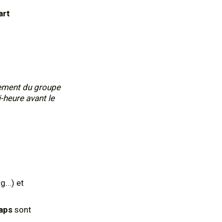
art
nement du groupe
i-heure avant le
...) et
aps
sont