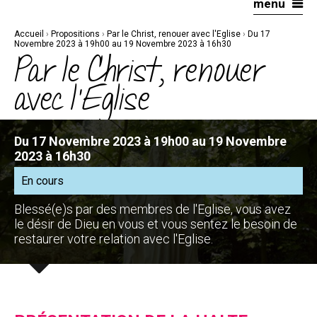
menu
Aller
Outils
au
personnels
contenu.
|
Accueil
›
Propositions
›
Par le Christ, renouer avec l'Eglise
›
Du 17
Aller
à
Novembre 2023 à 19h00 au 19 Novembre 2023 à 16h30
la
Par le Christ, renouer
navigation
avec l'Eglise
Du 17 Novembre 2023 à 19h00 au 19 Novembre
2023 à 16h30
En cours
Blessé(e)s par des membres de l'Eglise, vous avez
le désir de Dieu en vous et vous sentez le besoin de
restaurer votre relation avec l'Eglise.