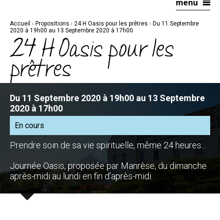
menu
Aller
Outils
au
personnels
contenu.
|
Accueil
›
Propositions
›
24 H Oasis pour les prêtres
›
Du 11 Septembre
Aller
à
2020 à 19h00 au 13 Septembre 2020 à 17h00
la
24 H Oasis pour les
navigation
prêtres
Du 11 Septembre 2020 à 19h00 au 13 Septembre
2020 à 17h00
En cours
Prendre soin de sa vie spirituelle, même 24 heures...
Journée Oasis, proposée par Manrèse, du dimanche
après-midi au lundi en fin d’après-midi