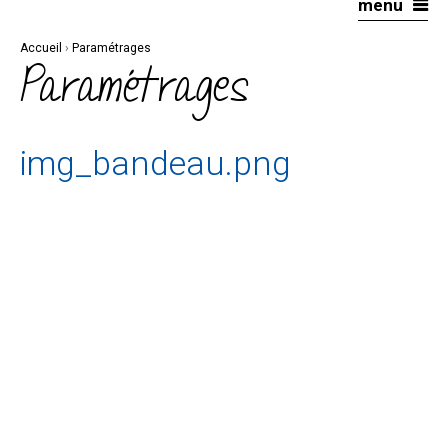
menu
Aller
Outils
au
personnels
contenu.
|
Accueil
›
Paramétrages
Aller
à
Paramétrages
la
navigation
img_bandeau.png