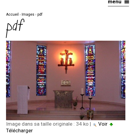
menu
Aller
Outils
au
personnels
contenu.
|
Accueil
›
Images
›
pdf
Aller
à
pdf
la
navigation
Image dans sa taille originale :
34 ko
|
Voir
Télécharger