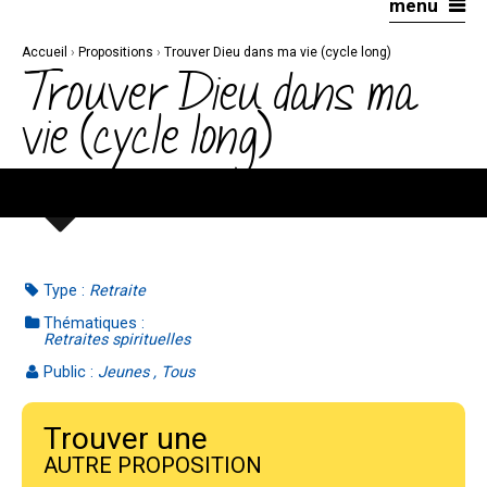
menu
Aller
Outils
au
personnels
contenu.
|
Accueil
›
Propositions
›
Trouver Dieu dans ma vie (cycle long)
Aller
à
Trouver Dieu dans ma
la
navigation
vie (cycle long)
Type :
Retraite
Thématiques :
Retraites spirituelles
Public :
Jeunes , Tous
Trouver une
AUTRE PROPOSITION