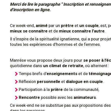
Merci de lire le paragraphe " Inscription et renseign
d'inscription en ligne.
Ce week-end,
animé
par un
prêtre
et
un couple
, est,
mieux se connaitre
et de
mieux connaitre l’autre
.
Il s’inspire de la spiritualité ignatienne, qui a pour pr
toutes les expériences d’hommes et de femmes.
Manrèse vous propose deux jours pour
se poser à l’é
quotidienne dans
un climat de retraite
, où alternent :
Temps brefs d’
enseignements
et de
témoignag
Réflexion
personnelle
et
dialogue en couple
.
Participation à la
prière
de la communauté,
Rencontre
possible avec les
animateurs
.
Ce week-end ne se substitue pas aux propositions de
dans les paroisses.