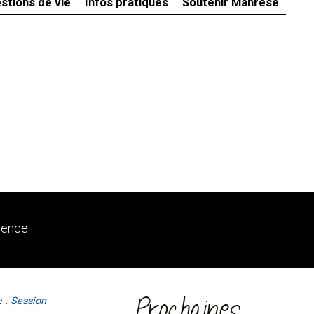
stions de vie
Infos pratiques
Soutenir Manrèse
ience
e :
Session