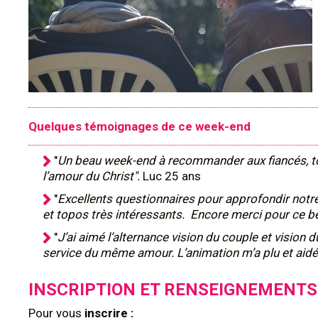
Quelques témoignages de ce week-end
"
Un beau week-end à recommander aux fiancés, tou
l’amour du Christ".
Luc 25 ans
"
Excellents questionnaires pour approfondir notr
et topos très intéressants. Encore merci pour ce 
"
J’ai aimé l’alternance vision du couple et vision 
service du même amour. L’animation m’a plu et ai
INSCRIPTION ET RENSEIGNEMENTS
Pour
vous
inscrire :