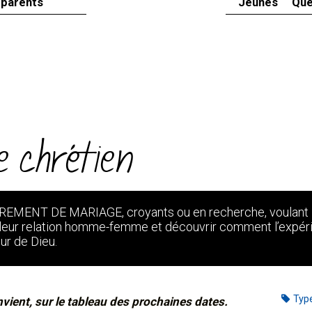
 parents
Jeunes
Que
 chrétien
ACREMENT DE MARIAGE, croyants ou en recherche, voulant
e leur relation homme-femme et découvrir comment l’expér
ur de Dieu.
Typ
nvient, sur le tableau des prochaines dates.