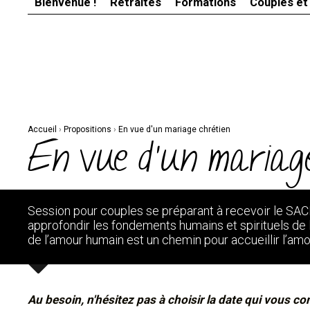
Bienvenue !
Retraites
Formations
Couples et
Aller
Outils
au
personnels
contenu.
|
Aller
à
la
navigation
Accueil
›
Propositions
›
En vue d'un mariage chrétien
En vue d'un mariage
Session pour couples se préparant à recevoir le S
approfondir les fondements humains et spirituels d
de l’amour humain est un chemin pour accueillir l’amo
Au besoin, n'hésitez pas à choisir la date qui vous co