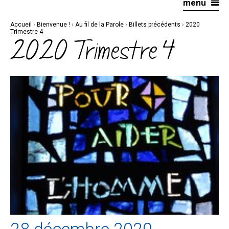
menu
Aller
Outils
au
personnels
contenu.
|
Accueil
›
Bienvenue !
›
Au fil de la Parole
›
Billets précédents
›
2020
Aller
à
Trimestre 4
la
2020 Trimestre 4
navigation