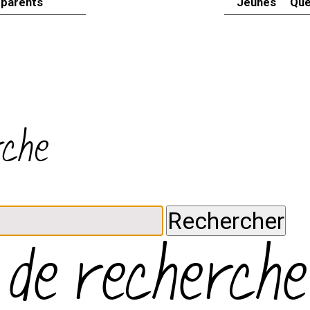
 parents
Jeunes
Que
rche
 de recherche