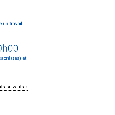
 un travail
0h00
sacrés(es) et
ts suivants »